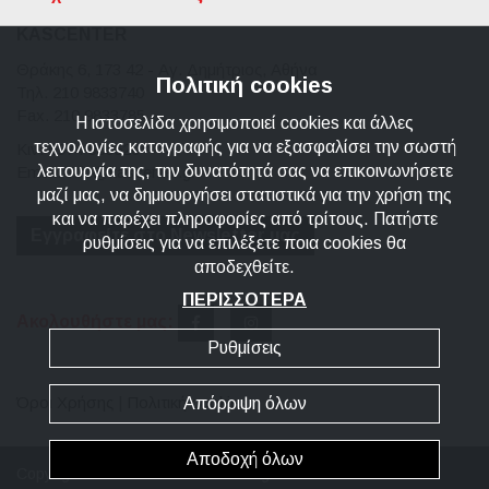
KASCENTER
Θράκης 6, 173 42 - Αγ. Δημήτριος, Αθήνα
Πολιτική cookies
Τηλ. 210 9833740
Fax. 210 9833785
Η ιστοσελίδα χρησιμοποιεί cookies και άλλες
τεχνολογίες καταγραφής για να εξασφαλίσει την σωστή
Κιν. 6974 666620
λειτουργία της, την δυνατότητά σας να επικοινωνήσετε
Email: info@kascenter.gr
μαζί μας, να δημιουργήσει στατιστικά για την χρήση της
και να παρέχει πληροφορίες από τρίτους. Πατήστε
Εγγραφείτε στο Newsletter μας
ρυθμίσεις για να επιλέξετε ποια cookies θα
αποδεχθείτε.
ΠΕΡΙΣΣΟΤΕΡΑ
Ακολουθήστε μας:
Ρυθμίσεις
Όροι Χρήσης
|
Πολιτική cookies
Απόρριψη όλων
Αποδοχή όλων
Copyright © 2026 KasCenter - All rights reserved.