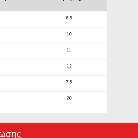
8,5
10
11
12
7,5
20
πωσης