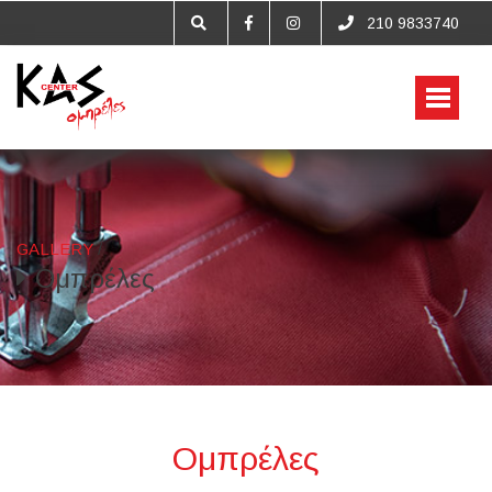
210 9833740
GALLERY
/
Ομπρέλες
Ομπρέλες