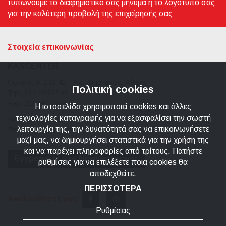
τυπώνουμε το διαφημιστικό σας μήνυμα ή το λογοτυπό σας
για την καλύτερη προβολή της επιχείρησής σας
Στοιχεία επικοινωνίας
KASCENTER
Θράκης 6, 173 42 - Αγ. Δημήτριος, Αθήνα
Πολιτική cookies
Τηλ. 210 9833740
Fax. 210 9833785
Η ιστοσελίδα χρησιμοποιεί cookies και άλλες
τεχνολογίες καταγραφής για να εξασφαλίσει την σωστή
Κιν. 6974 666620
λειτουργία της, την δυνατότητά σας να επικοινωνήσετε
Email: info@kascenter.gr
μαζί μας, να δημιουργήσει στατιστικά για την χρήση της
και να παρέχει πληροφορίες από τρίτους. Πατήστε
Εγγραφείτε στο Newsletter μας
ρυθμίσεις για να επιλέξετε ποια cookies θα
αποδεχθείτε.
ΠΕΡΙΣΣΟΤΕΡΑ
Ακολουθήστε μας:
Ρυθμίσεις